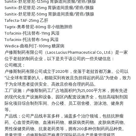
Sunitix-舒尼替尼-12.5mg 胃肠道间质瘤/肾癌/胰腺
Sunitix-舒尼替尼-25mg 胃肠道间质瘤/肾癌/胰腺
Sunitix-舒尼替尼-50mg 胃肠道间质瘤/肾癌/胰腺
Tafecta-TAF-25mg 乙肝
Tagrix-奥希替尼-80mg 非小细胞肺癌
Tofacinix-托法替布-11mg 风湿
Tofacinix-托法替布-5mg 风湿
Wedica-曲格列汀-100mg 糖尿病
卢修斯制药有限公司（Laos Lucius Pharmaceutical Co., Ltd.）是一家
位于老挝的制药企业，以下是关于该公司的一些关键信息：
公司概况：
卢修斯制药有限公司成立于2020年，坐落于老挝首都万象。公司以
“让全球有需要的人，都能买到有效且负担得起的药品”为使命，致力
于为全球患者提供安全、高效且价格合理的药品。
工厂设施：卢修斯制药工厂占地面积约为25,000平方米，拥有先进
的现代化生产设施和设备。园区内配套设施齐全，包括高端制剂国
际化项目综合制剂车间、办公楼、员工宿舍楼、游泳池、健身房
等。
产品线：公司产品线丰富多样，涵盖多个治疗领域，包括抗肿瘤
药、心血管类药物、血液科药物、糖尿病类药物、皮肤病类药物、
男性保健类药物、抗衰老药类等，拥有200多种仿制药药品种类。
质量管理：卢修斯制药严格遵守国际药品生产质量管理规范