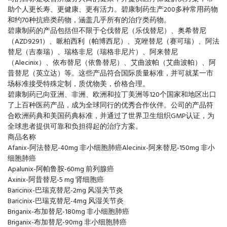
助个人更长寿、更健康、更有活力。碧康制药生产200多种常用药物
和约70种抗癌类药物，涵盖几乎所有的治疗类药物。
碧康制药的产品包括但不限于仑伐替尼（乐伐替尼）、奥希替尼
（AZD9291）、哌柏西利（帕博西尼）、克唑替尼（赛可瑞）、阿法
替尼（吉泰瑞）、瑞格非尼（瑞格非尼片）、阿来替尼
（Alecinix）、依布替尼（依鲁替尼）、艾曲波帕（艾曲波帕）、阿
昔替尼（英立达）等。这些产品符合国际质量标准，并可就某一市
场标准接受特殊定制，质优物美，价格合理。
碧康制药已向亚洲、非洲、欧洲和拉丁美洲等120个国家和地区出口
了上百种医药产品，成为全球同行的优秀合作伙伴。公司的产品符
合欧洲药典和美国药典标准，并通过了世界卫生组织GMP认证，为
全球患者提供可靠和负担得起的治疗方案。
商品名称
Afanix-阿法替尼-40mg 非小细胞肺癌Alecinix-阿来替尼-150mg 非小
细胞肺癌
Apalunix-阿帕鲁胺-60mg 前列腺癌
Axinix-阿昔替尼-5 mg 肾细胞癌
Baricinix-巴瑞克替尼-2mg 风湿关节炎
Baricinix-巴瑞克替尼-4mg 风湿关节炎
Briganix-布加替尼-180mg 非小细胞肺癌
Briganix-布加替尼-90mg 非小细胞肺癌