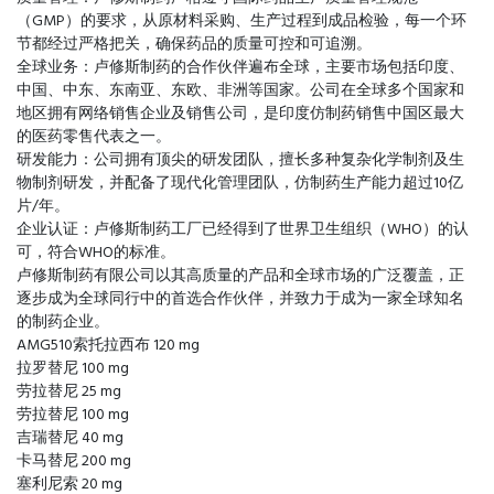
（GMP）的要求，从原材料采购、生产过程到成品检验，每一个环
节都经过严格把关，确保药品的质量可控和可追溯。
全球业务：卢修斯制药的合作伙伴遍布全球，主要市场包括印度、
中国、中东、东南亚、东欧、非洲等国家。公司在全球多个国家和
地区拥有网络销售企业及销售公司，是印度仿制药销售中国区最大
的医药零售代表之一。
研发能力：公司拥有顶尖的研发团队，擅长多种复杂化学制剂及生
物制剂研发，并配备了现代化管理团队，仿制药生产能力超过10亿
片/年。
企业认证：卢修斯制药工厂已经得到了世界卫生组织（WHO）的认
可，符合WHO的标准。
卢修斯制药有限公司以其高质量的产品和全球市场的广泛覆盖，正
逐步成为全球同行中的首选合作伙伴，并致力于成为一家全球知名
的制药企业。
AMG510索托拉西布 120 mg
拉罗替尼 100 mg
劳拉替尼 25 mg
劳拉替尼 100 mg
吉瑞替尼 40 mg
卡马替尼 200 mg
塞利尼索 20 mg