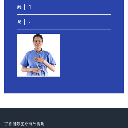
｜ 1
｜ -