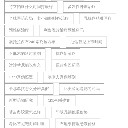
特立帕肽什么时间打最好
多发性肿瘤治疗
全球医药市场，非小细胞肺癌治疗
乳腺癌精准医疗
颈椎痛治疗
利鲁唑片治疗颈椎痛吗
索托拉西布240索托拉西布
厄达替尼上市时间
不麻木的延时喷剂
抗癌新策略
达沙替尼能吃多久
屈昔多巴药品
ILaris真伪鉴定
易来力真伪辨别
卡那单抗怎么分辨真假
比美替尼是靶向药吗
新型药物研究
CKD相关贫血
替吉奥胶囊怎么样
印版凡德他尼价格
考比替尼靶向药用量
布地奈德混悬液价格