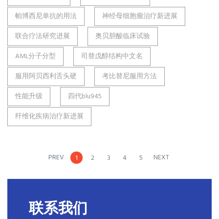
帕博西尼单抗的用法
神经母细胞瘤治疗新进展
联合疗法研究进展
奥贝胆酸临床试验
AML分子分型
司替戊醇结构中文名
服用阿贝西利舌头硬
考比替尼服用方法
性能升级
四代blu945
纤维化疾病治疗新进展
PREV
NEXT
1
2
3
4
5
联系我们