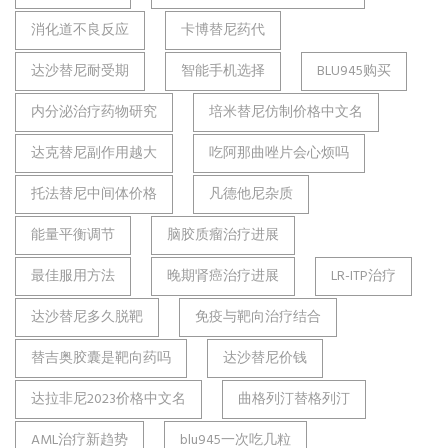
消化道不良反应
卡博替尼药代
达沙替尼耐受期
智能手机选择
BLU945购买
内分泌治疗药物研究
培米替尼仿制价格中文名
达克替尼副作用越大
吃阿那曲唑片会心烦吗
托法替尼中间体价格
凡德他尼杂质
能量平衡调节
脑胶质瘤治疗进展
最佳服用方法
晚期肾癌治疗进展
LR-ITP治疗
达沙替尼多久脱靶
免疫与靶向治疗结合
替吉奥胶囊是靶向药吗
达沙替尼价钱
达拉非尼2023价格中文名
曲格列汀替格列汀
AML治疗新趋势
blu945一次吃几粒