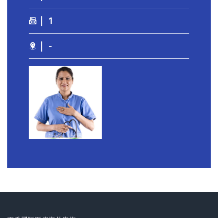
｜ 1
｜ -