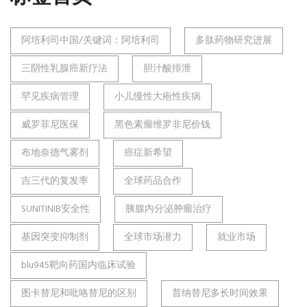
阿培利司中国/关键词：阿培利司
多肽药物研究进展
三阴性乳腺癌新疗法
胆汁酸排泄
罕见疾病管理
小儿慢性大疱性疾病
威罗菲尼医保
黑色素瘤维罗非尼价钱
布地奈德气雾剂
癌症新希望
吉三代的复发率
全球药品合作
SUNITINIB安全性
胰腺内分泌肿瘤治疗
基因突变抑制剂
全球市场潜力
就业市场
blu945靶向药国内临床试验
图卡替尼和吡咯替尼的区别
普纳替尼多长时间效果