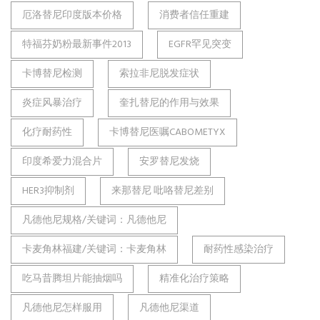
厄洛替尼印度版本价格
消费者信任重建
特福芬奶粉最新事件2013
EGFR罕见突变
卡博替尼检测
索拉非尼脱发症状
炎症风暴治疗
奎扎替尼的作用与效果
化疗耐药性
卡博替尼医嘱CABOMETYX
印度希爱力混合片
安罗替尼发烧
HER3抑制剂
来那替尼 吡咯替尼差别
凡德他尼规格/关键词：凡德他尼
卡麦角林福建/关键词：卡麦角林
耐药性感染治疗
吃马昔腾坦片能抽烟吗
精准化治疗策略
凡德他尼怎样服用
凡德他尼渠道