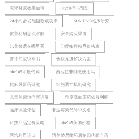
克唑替尼效果如何
HIV治疗与预防
24小时必妥维阻断成功率
SUNITINIB临床研究
依普利酮怎么溶解
安全购买渠道
比美替尼在哪里买
印度帕唑帕尼价格表
普托马尼说明书
食欲亢进解决方案
blu945印度代购
西地拉非能随便用吗
抗麻风新药研究
细胞凋亡机制研究
儿童肿瘤治疗新进展
印度高血压药依普利酮
临床试验评估
非达霉素代号中文名
科技产品定价策略
blu945美国价格
阿培利司进口
阿美替尼耐药后第四代靶向药