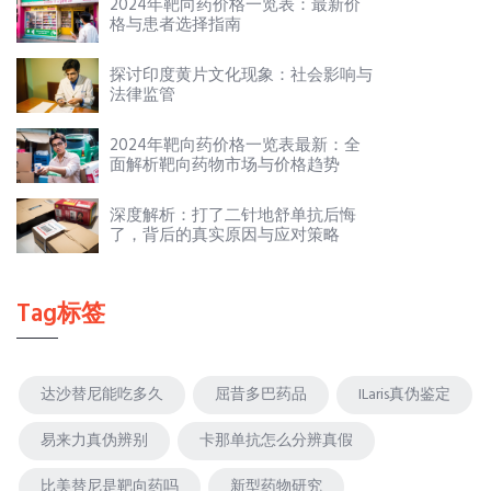
2024年靶向药价格一览表：最新价
格与患者选择指南
探讨印度黄片文化现象：社会影响与
法律监管
2024年靶向药价格一览表最新：全
面解析靶向药物市场与价格趋势
深度解析：打了二针地舒单抗后悔
了，背后的真实原因与应对策略
Tag标签
达沙替尼能吃多久
屈昔多巴药品
ILaris真伪鉴定
易来力真伪辨别
卡那单抗怎么分辨真假
比美替尼是靶向药吗
新型药物研究