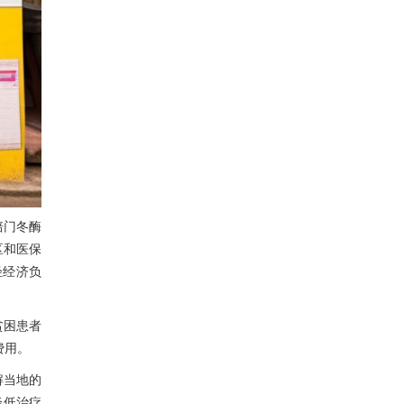
培门冬酶
区和医保
轻经济负
贫困患者
费用。
解当地的
降低治疗