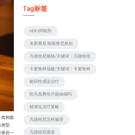
Tag标签
HER3抑制剂
来那替尼 吡咯替尼差别
凡德他尼规格/关键词：凡德他尼
卡麦角林福建/关键词：卡麦角林
耐药性感染治疗
吃马昔腾坦片能抽烟吗
精准化治疗策略
分类和限
凡德他尼怎样服用
病类型、
凡德他尼渠道
要承担一