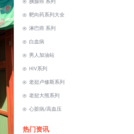
胰腺癌 系列
靶向药系列大全
淋巴癌 系列
白血病
男人加油站
HIV系列
老挝卢修斯系列
老挝大熊系列
心脏病/高血压
热门资讯