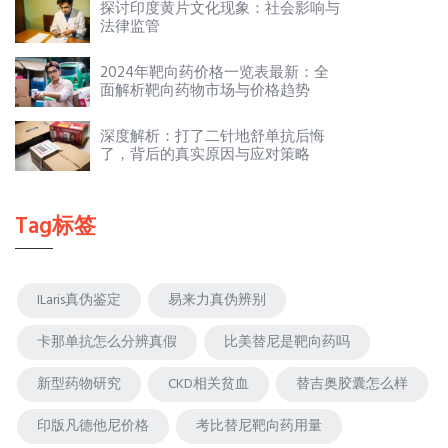
探讨印度黄片文化现象：社会影响与
法律监管
2024年靶向药价格一览表最新：全
面解析靶向药物市场与价格趋势
深度解析：打了二针地舒单抗后悔
了，背后的真实原因与应对策略
Tag标签
ILaris真伪鉴定
易来力真伪辨别
卡那单抗怎么分辨真假
比美替尼是靶向药吗
新型药物研究
CKD相关贫血
替吉奥胶囊怎么样
印版凡德他尼价格
考比替尼靶向药用量