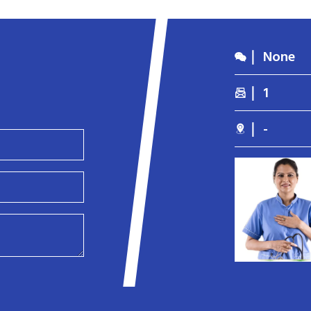
｜ None
｜ 1
｜ -